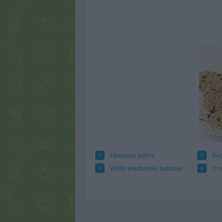
Obserwuj autora
Dod
Wyślij wiadomość autorowi
Dru