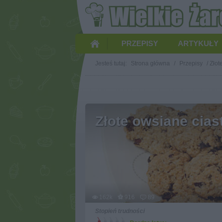
PRZEPISY
ARTYKUŁY
Jesteś tutaj:
Strona główna
/
Przepisy
/
Złot
Złote owsiane cias
162k
916
89
Stopień trudności