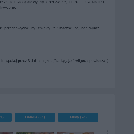
ie ze sie rozlecą ale wyszły super zwarte, chrupkie na zewnątrz i
achwycone.
jak przechowywac by zmiękły ? Smaczne są nad wyraz
 im spokój przez 3 dni - zmiękną, "zaciągając" wilgoć z powietrza :)
89)
Galerie (34)
Filmy (24)