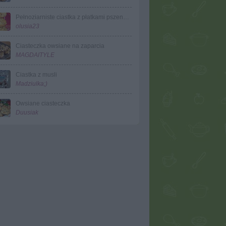
Pełnoziarniste ciastka z płatkami pszennymi
olusia23
Ciasteczka owsiane na zaparcia
MAGDAITYLE
Ciastka z musli
Madziulka;)
Owsiane ciasteczka
Duusiak