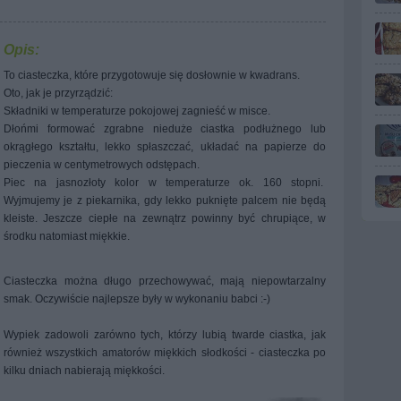
Opis:
To ciasteczka, które przygotowuje się dosłownie w kwadrans.
Oto, jak je przyrządzić:
Składniki w temperaturze pokojowej zagnieść w misce.
Dłońmi formować zgrabne nieduże ciastka podłużnego lub
okrągłego kształtu, lekko spłaszczać, układać na papierze do
pieczenia w centymetrowych odstępach.
Piec na jasnozłoty kolor w temperaturze ok. 160 stopni.
Wyjmujemy je z piekarnika, gdy lekko puknięte palcem nie będą
kleiste. Jeszcze ciepłe na zewnątrz powinny być chrupiące, w
środku natomiast miękkie.
Ciasteczka można długo przechowywać, mają niepowtarzalny
smak. Oczywiście najlepsze były w wykonaniu babci :-)
Wypiek zadowoli zarówno tych, którzy lubią twarde ciastka, jak
również wszystkich amatorów miękkich słodkości - ciasteczka po
kilku dniach nabierają miękkości.