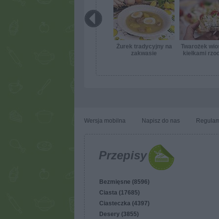
Żurek tradycyjny na
Twarożek wio
zakwasie
kiełkami rzo
Wersja mobilna
Napisz do nas
Regulam
Przepisy
Bezmięsne (8596)
Ciasta (17685)
Ciasteczka (4397)
Desery (3855)