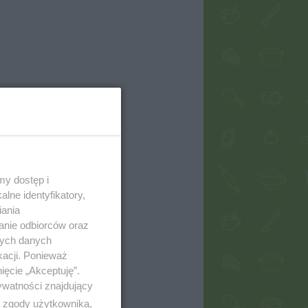
my dostęp i
lne identyfikatory,
iania
anie odbiorców oraz
nych danych
kacji. Ponieważ
ięcie „Akceptuję”.
ywatności znajdujący
ą zgody użytkownika,