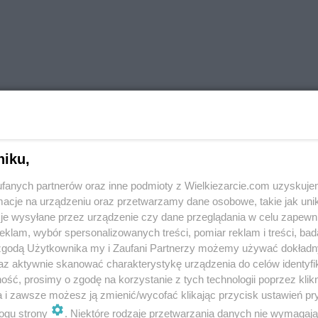
niku,
fanych partnerów oraz inne podmioty z Wielkiezarcie.com uzyskuje
cje na urządzeniu oraz przetwarzamy dane osobowe, takie jak unika
je wysyłane przez urządzenie czy dane przeglądania w celu zapewn
klam, wybór spersonalizowanych treści, pomiar reklam i treści, bad
 zgodą Użytkownika my i Zaufani Partnerzy możemy używać dokład
az aktywnie skanować charakterystykę urządzenia do celów identyfi
ść, prosimy o zgodę na korzystanie z tych technologii poprzez klikn
a i zawsze możesz ją zmienić/wycofać klikając przycisk ustawień pr
mi
Ciasteczka zbożowe
ogu strony
. Niektóre rodzaje przetwarzania danych nie wymagaj
łatki owsiane
więcej tagów