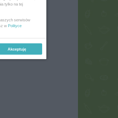
 tylko na tej
 naszych serwisów
esz w
Polityce
Akceptuję