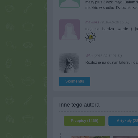
masy plus 3 łyzki mąki. Bałam s
miekkie w środku. Dzieciaki z
mawit41
(2016-09-10 15:58)
moje są bardzo twarde :( 
Wkn
(2016-09-11 21:11)
Rozłóż je na dużym talerzu i daj
Skomentuj
Inne tego autora
Przepisy (1469)
Artykuły (2