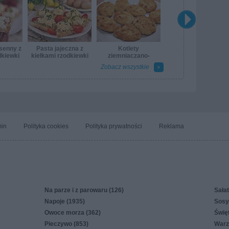
senny z
Pasta jajeczna z
Kotlety
dkiewki
kiełkami rzodkiewki
ziemniaczano-
kalafiorowe
Zobacz wszystkie
in
Polityka cookies
Polityka prywatności
Reklama
Na parze i z parowaru (126)
Sałat
Napoje (1935)
Sosy,
Owoce morza (362)
Świę
Pieczywo (853)
Warz