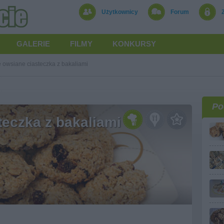
Użytkownicy
Forum
GALERIE
FILMY
KONKURSY
e owsiane ciasteczka z bakaliami
Po
teczka z bakaliami