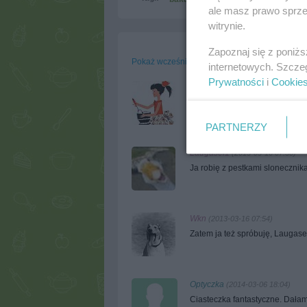
ale masz prawo sprzec
witrynie.
Zapoznaj się z poniż
Pokaż wcześniejsze komentarze
internetowych. Szcze
Prywatności
i
Cookie
selmaa
(2013-02-07 14:41)
robiłam już kilkakrotnie i zaws
PARTNERZY
Laugasel1
(2013-03-16 07:50)
Ja robię z pestkami slonecznika
Wkn
(2013-03-16 07:54)
Zatem ja też spróbuję, Laugasel
Optyczka
(2014-03-06 18:04)
Ciasteczka fantastyczne. Dałam