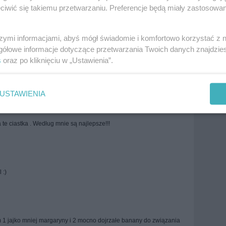
iwić się takiemu przetwarzaniu. Preferencje będą miały zastosowania
Zobacz wszystkie komentarze (
89
)
szymi informacjami, abyś mógł świadomie i komfortowo korzystać z
gółowe informacje dotyczące przetwarzania Twoich danych znajdzi
s
oraz po kliknięciu w „Ustawienia”.
ze z podwójnej porcji. Są bardzo, ale to baaaaardzo dobre!
USTAWIENIA
 te ciastka . Według mnie są najlepsze!!!
 :)
 1 jajko mniej margaryny i 2 mocno dojrzałe banany do związania