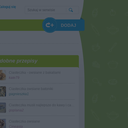
Zaloguj się
DODAJ
dobne przepisy
Ciasteczka - owsiane z bakaliami
kate79
Ciasteczka owsiane batoniki
gagnieszka1
Ciasteczka musli najlepsze do kawy i capuccino
goplana2
Ciasteczka owsiane
Cineasta