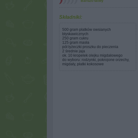
Bardzo łatwy
Składniki:
500 gram płatków owsianych
błyskawicznych
250 gram cukru
125 gram masła
pół łyżeczki proszku do pieczenia
2 średnie jaja
ok. 10 kropelek olejku migdałowego
do wyboru: rodzynki, pokrojone orzechy,
migdały, płatki kokosowe